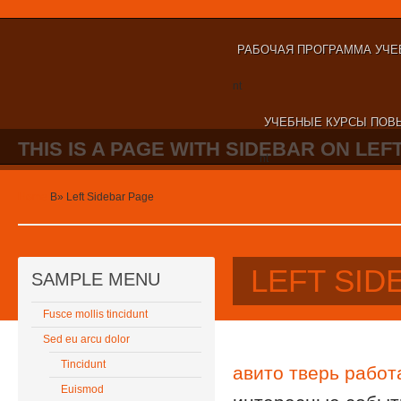
РАБОЧАЯ ПРОГРАММА УЧЕ
nt
УЧЕБНЫЕ КУРСЫ ПОВ
THIS IS A PAGE WITH SIDEBAR ON LEFT
nt
Home
В»
Left Sidebar Page
LEFT SID
SAMPLE MENU
Fusce mollis tincidunt
Sed eu arcu dolor
Tincidunt
авито тверь работ
Euismod